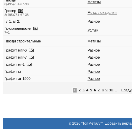
Гвоздь
Метизы
8(495)751-67-38
Гровер
Металлоизделия
8(495)751-67-38
Гл 1, гл 2;
Разное
Грузоперевозки
Услуги
7+1
Гвозди строительные
Метизы
Графит мпг-6
Разное
Графит мпг-7
Разное
Графит мг-1
Разное
Графит гэ
Разное
Графит аг-1500
Разное
1
2
3
4
5
6
7
8
9
10
..
След
© 2026
"ТопМеталл"
|
Добавить рекла