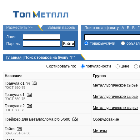
Разместить >>
Забыли пароль
Поиск по алфавиту:
А
Б
В
Г
Логин:
товары/услуги
объявл
Пароль:
Главная
| Поиск товаров на букву "
Г
"
Сортировать по:
популярности
цене
Название
Группа
Гранула о1 пч
Металлургическое сырье
ГОСТ 860-75
Гранула о1
Металлургическое сырье
ГОСТ 860-75
Гранула о2
Металлургическое сырье
ГОСТ 860-75
Грейфер для металлолома pfo 5/600
Оборудование
Гайка
Метизы
8(495)751-67-38