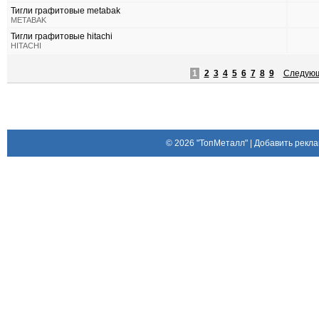
Тигли графитовые metabak
METABAK
Тигли графитовые hitachi
HITACHI
1
2
3
4
5
6
7
8
9
Следую
© 2026
"ТопМеталл"
|
Добавить рекла