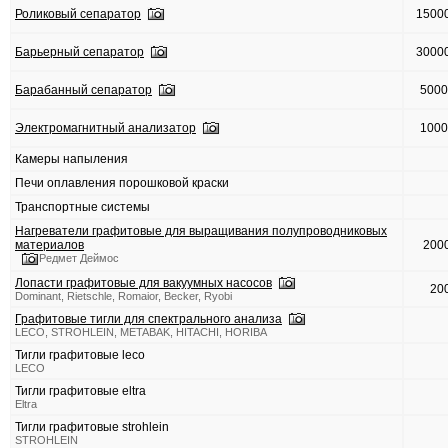
Роликовый сепаратор
1500
Барьерный сепаратор
3000
Барабанный сепаратор
500
Электромагнитный анализатор
100
Камеры напыления
Печи оплавления порошковой краски
Транспортные системы
Нагреватели графитовые для выращивания полупроводниковых
материалов
200
Редмет Деймос
Лопасти графитовые для вакуумных насосов
20
Dominant, Rietschle, Romaior, Becker, Ryobi
Графитовые тигли для спектрального анализа
LECO, STROHLEIN, METABAK, HITACHI, HORIBA
Тигли графитовые leco
LECO
Тигли графитовые eltra
Eltra
Тигли графитовые strohlein
STROHLEIN