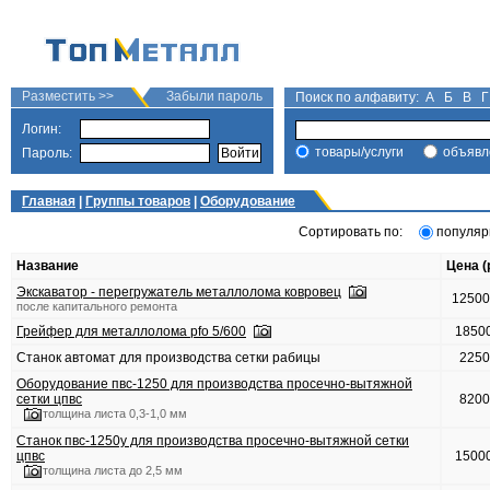
Разместить >>
Забыли пароль
Поиск по алфавиту:
А
Б
В
Г
Логин:
товары/услуги
объявл
Пароль:
Главная
|
Группы товаров
|
Оборудование
Сортировать по:
популяр
Название
Цена (
Экскаватор - перегружатель металлолома ковровец
1250
после капитального ремонта
Грейфер для металлолома pfo 5/600
1850
Станок автомат для производства сетки рабицы
225
Оборудование пвс-1250 для производства просечно-вытяжной
сетки цпвс
820
толщина листа 0,3-1,0 мм
Станок пвс-1250у для производства просечно-вытяжной сетки
цпвс
1500
толщина листа до 2,5 мм