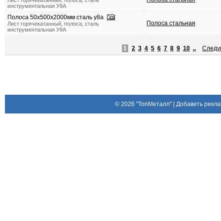
Лист горячекатанный, полоса, сталь
инструментальная У8А
Полоса 50х500х2000мм сталь у8а
Полоса стальная
Лист горячекатанный, полоса, сталь
инструментальная У8А
1
2
3
4
5
6
7
8
9
10
..
След
© 2026
"ТопМеталл"
|
Добавить рекла