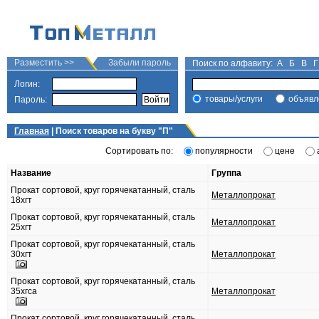
Разместить >>
Забыли пароль
Поиск по алфавиту:
А
Б
В
Г
Логин:
товары/услуги
объявл
Пароль:
Главная
| Поиск товаров на букву "
П
"
Сортировать по:
популярности
цене
Название
Группа
Прокат сортовой, круг горячекатанный, сталь
Металлопрокат
18хгт
Прокат сортовой, круг горячекатанный, сталь
Металлопрокат
25хгт
Прокат сортовой, круг горячекатанный, сталь
30хгт
Металлопрокат
Прокат сортовой, круг горячекатанный, сталь
35хгса
Металлопрокат
Прокат сортовой, круг горячекатанный, сталь