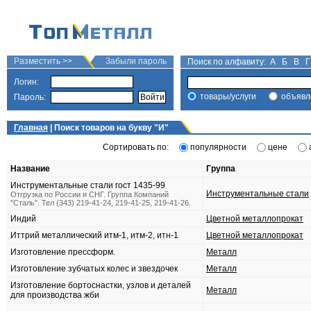
Разместить >>
Забыли пароль
Поиск по алфавиту:
А
Б
В
Г
Логин:
товары/услуги
объявл
Пароль:
Главная
| Поиск товаров на букву "
И
"
Сортировать по:
популярности
цене
Название
Группа
Инструментальные стали гост 1435-99
Инструментальные стали
Отгрузка по России и СНГ. Группа Компаний
"Сталь". Тел (343) 219-41-24, 219-41-25, 219-41-26.
Индий
Цветной металлопрокат
Иттрий металлический итм-1, итм-2, итн-1
Цветной металлопрокат
Изготовление прессформ.
Металл
Изготовление зубчатых колес и звездочек
Металл
Изготовление бортоснастки, узлов и деталей
Металл
для производства жби