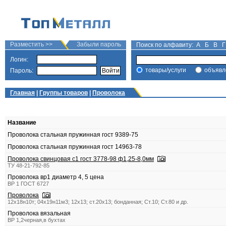
Разместить >>
Забыли пароль
Поиск по алфавиту:
А
Б
В
Г
Логин:
товары/услуги
объявл
Пароль:
Главная
|
Группы товаров
|
Проволока
Название
Проволока стальная пружинная гост 9389-75
Проволока стальная пружинная гост 14963-78
Проволока свинцовая с1 гост 3778-98 ф1,25-8,0мм
ТУ 48-21-792-85
Проволока вр1 диаметр 4, 5 цена
ВР 1 ГОСТ 6727
Проволока
12х18н10т; 04х19н11м3; 12х13; ст.20х13; бонданная; Ст.10; Ст.80 и др.
Проволока вязальная
ВР 1,2черная,в бухтах