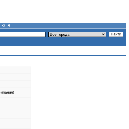
Ю
Я
омпания
)