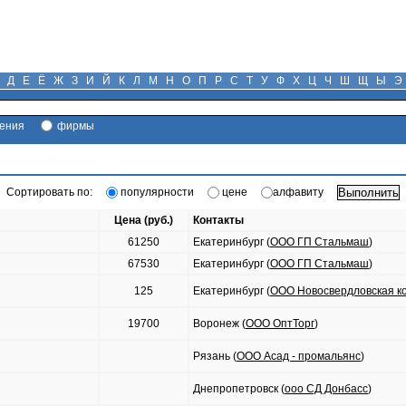
Д
Е
Ё
Ж
З
И
Й
К
Л
М
Н
О
П
Р
С
Т
У
Ф
Х
Ц
Ч
Ш
Щ
Ы
Э
ения
фирмы
Сортировать по:
популярности
цене
алфавиту
Цена (руб.)
Контакты
61250
Екатеринбург (
ООО ГП Стальмаш
)
67530
Екатеринбург (
ООО ГП Стальмаш
)
125
Екатеринбург (
ООО Новосвердловская к
19700
Воронеж (
ООО ОптТорг
)
Рязань (
ООО Асад - промальянс
)
Днепропетровск (
ooo СД Донбасс
)