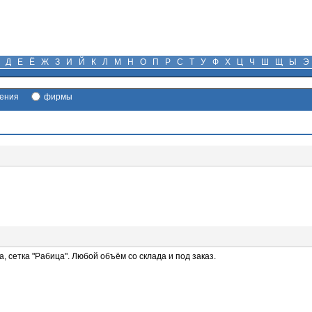
Д
Е
Ё
Ж
З
И
Й
К
Л
М
Н
О
П
Р
С
Т
У
Ф
Х
Ц
Ч
Ш
Щ
Ы
Э
ения
фирмы
, сетка "Рабица". Любой объём со склада и под заказ.