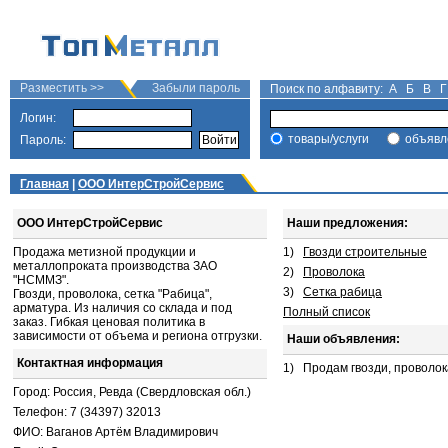
Разместить >>
Забыли пароль
Поиск по алфавиту:
А
Б
В
Г
Логин:
товары/услуги
объявл
Пароль:
Главная
|
ООО ИнтерСтройСервис
ООО ИнтерСтройСервис
Наши предложения:
Продажа метизной продукции и
1)
Гвозди строительные
металлопроката производства ЗАО
2)
Проволока
"НСММЗ".
3)
Сетка рабица
Гвозди, проволока, сетка "Рабица",
арматура. Из наличия со склада и под
Полный список
заказ. Гибкая ценовая политика в
зависимости от объема и региона отгрузки.
Наши объявления:
Контактная информация
1)
Продам гвозди, проволока
Город: Россия, Ревда (Свердловская обл.)
Телефон: 7 (34397) 32013
ФИО: Ваганов Артём Владимирович