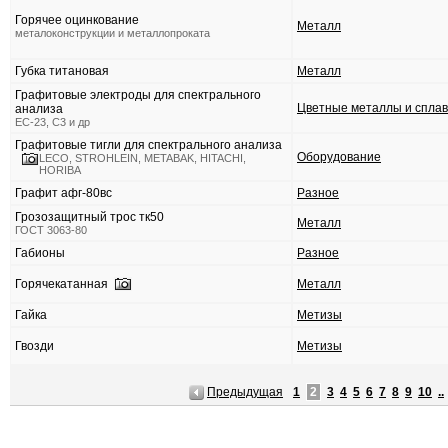
Горячее оцинкование
Металл
металоконструкции и металлопроката
Губка титановая
Металл
Графитовые электроды для спектрального
Цветные металлы и спла
анализа
ЕС-23, С3 и др
Графитовые тигли для спектрального анализа
Оборудование
LECO, STROHLEIN, METABAK, HITACHI,
HORIBA
Графит афг-80вс
Разное
Грозозащитный трос тк50
Металл
ГОСТ 3063-80
Габионы
Разное
Горячекатанная
Металл
Гайка
Метизы
Гвозди
Метизы
Предыдущая
1
2
3
4
5
6
7
8
9
10
..