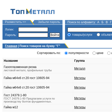
Разместить >>
Забыли пароль
Поиск по алфавиту:
А
Б
В
Г
Логин:
товары/услуги
объявл
Пароль:
Главная
| Поиск товаров на букву "
Г
"
Сортировать по:
популярности
цене
Название
Группа
Газоплазменная резка
Металл
листовой металл, профильные трубы
Гайка м64х6 ст.20 гост 10605-94
Метизы
Гайка м64х6 ст.20 гост 10605-94
Метизы
Гост 24379.1-80
Метизы
ГОСТ 24379.1-80 Предлагаем услуги по
производству болтов фундаментных.
Гайка м12
Метизы