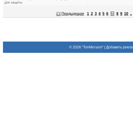
для защиты
Предыдущая
1
2
3
4
5
6
7
8
9
10
..
© 2026
"ТопМеталл"
|
Добавить рекла