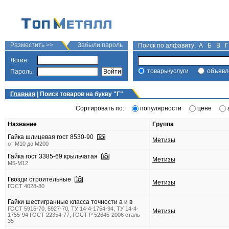
Разместить >>
Забыли пароль
Поиск по алфавиту:
А
Б
В
Г
Логин:
товары/услуги
объявл
Пароль:
Главная
| Поиск товаров на букву "
Г
"
Сортировать по:
популярности
цене
Название
Группа
Гайка шлицевая гост 8530-90
Метизы
от М10 до М200
Гайка гост 3385-69 крыльчатая
Метизы
М5-М12
Гвозди строительные
Метизы
ГОСТ 4028-80
Гайки шестигранные класса точности а и в
ГОСТ 5915-70, 5927-70, ТУ 14-4-1754-94, ТУ 14-4-
Метизы
1755-94 ГОСТ 22354-77, ГОСТ Р 52645-2006 сталь
35