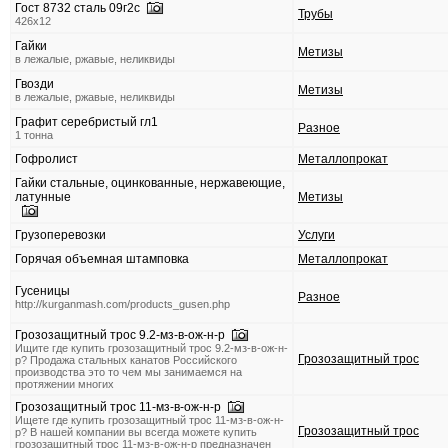
Гост 8732 сталь 09г2с
Трубы
426х12
Гайки
Метизы
в лежалые, ржавые, неликвиды
Гвозди
Метизы
в лежалые, ржавые, неликвиды
Графит серебристый гл1
Разное
1 тонна
Гофролист
Металлопрокат
Гайки стальные, оцинкованные, нержавеющие,
латунные
Метизы
Грузоперевозки
Услуги
Горячая объемная штамповка
Металлопрокат
Гусеницы
Разное
http://kurganmash.com/products_gusen.php
Грозозащитный трос 9.2-мз-в-ож-н-р
Ищите где купить грозозащитный трос 9.2-мз-в-ож-н-
Грозозащитный трос
р? Продажа стальных канатов Российского
производства это то чем мы занимаемся на
протяжении многих
Грозозащитный трос 11-мз-в-ож-н-р
Ищете где купить грозозащитный трос 11-мз-в-ож-н-
Грозозащитный трос
р? В нашей компании вы всегда можете купить
грозозащитный трос 11-мз-в-ож-н-р предназначен