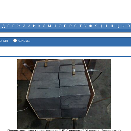
Д
Е
Ё
Ж
З
И
Й
К
Л
М
Н
О
П
Р
С
Т
У
Ф
Х
Ц
Ч
Ш
Щ
Ы
Э
ения
фирмы