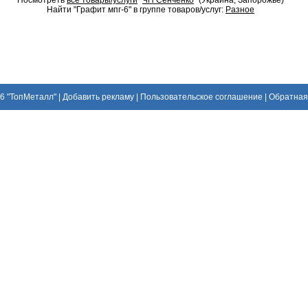
Посмотреть
все товары/услуги
"
ЧП Сенченко
" (Украина, Запорожье)
Найти "Графит мпг-6" в группе товаров/услуг:
Разное
26
"ТопМеталл"
|
Добавить рекламу
|
Пользовательское соглашение
|
Обратная