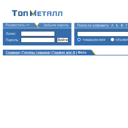
Разместить >>
Забыли пароль
Поиск по алфавиту:
А
Б
В
Г
Логин:
товары/услуги
объявл
Пароль:
Главная
|
Группы товаров
|
Графит мпг-6
| Фото