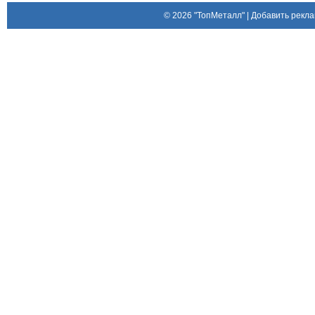
© 2026
"ТопМеталл"
|
Добавить рекла