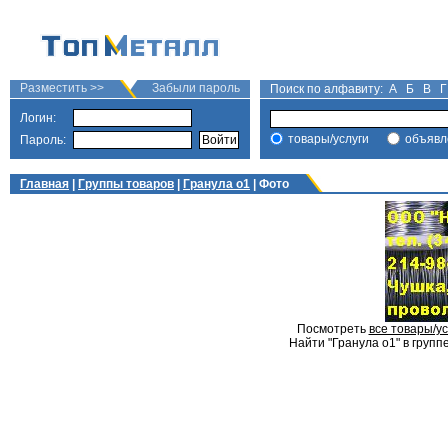
Разместить >>
Забыли пароль
Поиск по алфавиту:
А
Б
В
Г
Логин:
товары/услуги
объявл
Пароль:
Главная
|
Группы товаров
|
Гранула о1
| Фото
Посмотреть
все товары/ус
Найти "Гранула о1" в групп