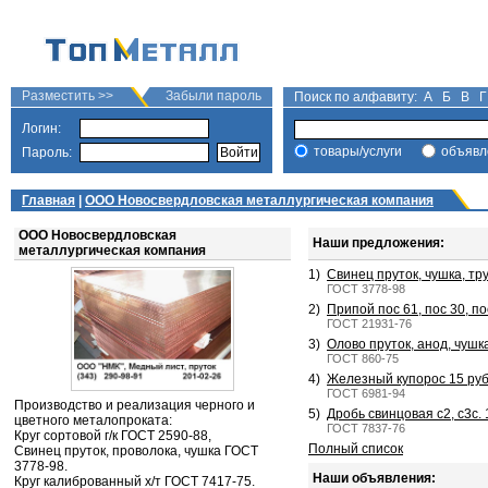
Разместить >>
Забыли пароль
Поиск по алфавиту:
А
Б
В
Г
Логин:
товары/услуги
объявл
Пароль:
Главная
|
ООО Новосвердловская металлургическая компания
ООО Новосвердловская
Наши предложения:
металлургическая компания
1)
Свинец пруток, чушка, труб
ГОСТ 3778-98
2)
Припой пос 61, пос 30, по
ГОСТ 21931-76
3)
Олово пруток, анод, чушка
ГОСТ 860-75
4)
Железный купорос 15 руб
ГОСТ 6981-94
Производство и реализация черного и
5)
Дробь свинцовая с2, с3с. 
цветного металопроката:
ГОСТ 7837-76
Круг сортовой г/к ГОСТ 2590-88,
Полный список
Свинец пруток, проволока, чушка ГОСТ
3778-98.
Наши объявления:
Круг калиброванный х/т ГОСТ 7417-75.