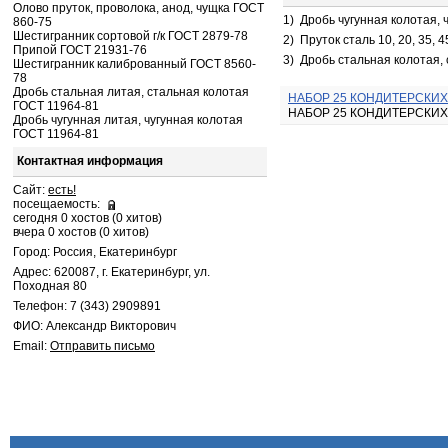
Олово пруток, проволока, анод, чущка ГОСТ
1)
Дробь чугунная колотая, 
860-75
Шестигранник сортовой г/к ГОСТ 2879-78
2)
Пруток сталь 10, 20, 35, 4
Припой ГОСТ 21931-76
3)
Дробь стальная колотая,
Шестигранник калиброванный ГОСТ 8560-
78
Дробь стальная литая, стальная колотая
НАБОР 25 КОНДИТЕРСКИХ 
ГОСТ 11964-81
НАБОР 25 КОНДИТЕРСКИХ 
Дробь чугунная литая, чугунная колотая
ГОСТ 11964-81
Контактная информация
Сайт:
есть!
посещаемость:
сегодня 0 хостов (0 хитов)
вчера 0 хостов (0 хитов)
Город: Россия, Екатеринбург
Адрес: 620087, г. Екатеринбург, ул.
Походная 80
Телефон: 7 (343) 2909891
ФИО: Александр Викторович
Email:
Отправить письмо