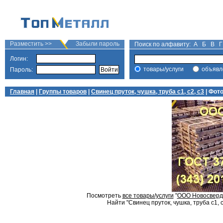
Разместить >>
Забыли пароль
Поиск по алфавиту:
А
Б
В
Г
Логин:
товары/услуги
объявл
Пароль:
Главная
|
Группы товаров
|
Свинец пруток, чушка, труба с1, с2, с3
| Фот
Посмотреть
все товары/услуги
"
ООО Новосвердл
Найти "Свинец пруток, чушка, труба с1, с