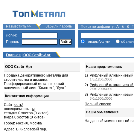
Разместить >>
Забыли пароль
Поиск по алфавиту:
А
Б
В
Г
Логин:
товары/услуги
объявл
Пароль:
Главная
|
ООО Стэйт-Арт
ООО Стэйт-Арт
Наши предложения:
Продажа декоративного металла для
1)
Рифленый алюминиевый ли
строительства и дизайна.
1,5х1200х3000
Перфорированный металлический
2)
Рифленый алюминиевый ли
алюминиевый лист "Квинтет", "Дуэт"
2,0х1200х3000
3)
Рифленый алюминиевый ли
Контактная информация
3,0х1500х3000
Полный список
Сайт:
есть!
посещаемость:
Наши объявления:
сегодня 0 хостов (0 хитов)
вчера 0 хостов (0 хитов)
На данный момент нет объя
Город: Россия, Москва
Адрес: Б Кисловский пер.