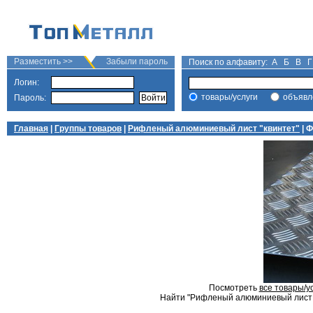
Разместить >>
Забыли пароль
Поиск по алфавиту:
А
Б
В
Г
Логин:
товары/услуги
объявл
Пароль:
Главная
|
Группы товаров
|
Рифленый алюминиевый лист "квинтет"
| 
Посмотреть
все товары/у
Найти "Рифленый алюминиевый лист "к