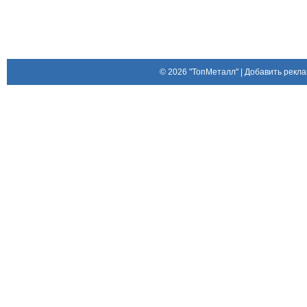
© 2026
"ТопМеталл"
|
Добавить рекла