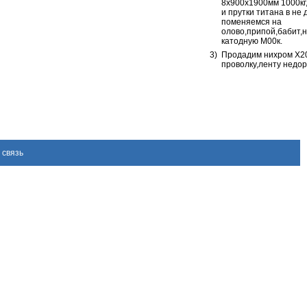
8х900х1900мм 1000кг,
и прутки титана в не 
поменяемся на
олово,припой,бабит,
катодную М00к.
3)
Продадим нихром Х2
проволку,ленту недор
 связь