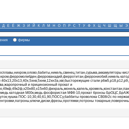
Д
Е
Ё
Ж
З
И
Й
К
Л
М
Н
О
П
Р
С
Т
У
Ф
Х
Ц
Ч
Ш
Щ
Ы
Э
ения
фирмы
осплавы,нихром,олово,бабиты,никель,свинец,титан,сурьма,аккамуляторы ки
хром,ферромолибден,феррованадий,ферротитан,феррониобий,никель катод,
0х13,20х13,40х,5хнв,5хнм,12хн3а,хвг,бысторежущие стали р6м5,р18,р12,р9
тва,жаропрочный и прицинзионный прокат и
ню,49кф,49к2ф,х20н80,х15н60,фихраль,монель,капель,хромель,константан,па
ка,медь катодная М00к,медь фосфористая МФ8-10,прокат бронзы БрОЦС,БрАЖ
ток,чушка ПОС-10,30,40,61,90,ПОССу,баббиты проволока СВ08г2с по нержа
ровки,патроны,ключи,диски,фрезы,протяжки,потроны токарные,поверочны