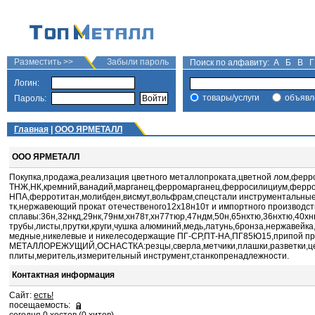
Разместить >>
Забыли пароль
Поиск по алфавиту:
А
Б
В
Г
Логин:
товары/услуги
объявл
Пароль:
Главная
|
ООО ЯРМЕТАЛЛ
ООО ЯРМЕТАЛЛ
Покупка,продажа,реализация цветного металлопроката,цветной лом,ферр
ТНЖ,НК,кремний,ванадий,марганец,ферромарганец,ферросилициум,ферро
НПА,ферротитан,молибден,висмут,вольфрам,спецстали инструментальные:4
тк,нержавеющий прокат отечественого12х18н10т и импортного производс
сплавы:36н,32нкд,29нк,79нм,хн78т,хн77тюр,47ндм,50н,65нхтю,36нхтю,40х
трубы,листы,прутки,круги,чушка алюминий,медь,латунь,бронза,нержавей
медные,никелевые и никелесодержащие ПГ-СР,ПТ-НА,ПГ85Ю15,припой пру
МЕТАЛЛОРЕЖУЩИЙ,ОСНАСТКА:резцы,сверла,метчики,плашки,разветки,цент
плиты,меритель,измерительный инструмент,станкопренадлежности.
Контактная информация
Сайт:
есть!
посещаемость: