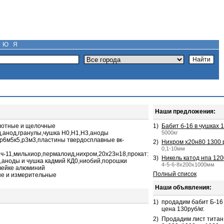
Ю
Я
Наши предложения:
слотные и щелочные
1)
Бабит б-16 в чушках 1
анод,гранулы,чушка Н0,Н1,Н3,аноды
5000кг
,р6м5к5,р3м3,пластины твердосплавные вк-
2)
Нихром х20н80 1300 
0,1-10мм
нч-11,мильхиор,пермалоид,нихром,20х23н18,прокат:
3)
Никель катод нпа 120
,аноды и чушка кадмий КД0,ниобий,порошки
4-5-6-8х200х1000мм
вейке алюминий
Полный список
е и измерительные
Наши объявления:
1)
продадим бабит Б-16 
цена 130руб/кг.
2)
Продадим лист титан