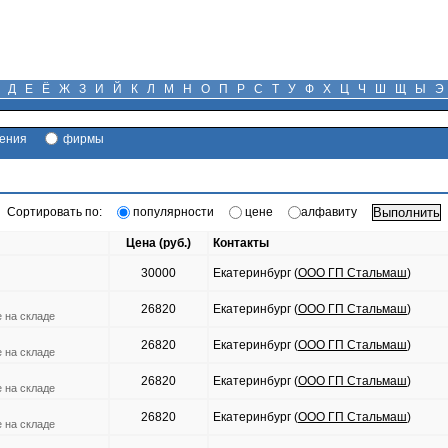
Д
Е
Ё
Ж
З
И
Й
К
Л
М
Н
О
П
Р
С
Т
У
Ф
Х
Ц
Ч
Ш
Щ
Ы
Э
ения
фирмы
Сортировать по:
популярности
цене
алфавиту
Цена (руб.)
Контакты
30000
Екатеринбург (
ООО ГП Стальмаш
)
26820
Екатеринбург (
ООО ГП Стальмаш
)
е на складе
26820
Екатеринбург (
ООО ГП Стальмаш
)
е на складе
26820
Екатеринбург (
ООО ГП Стальмаш
)
е на складе
26820
Екатеринбург (
ООО ГП Стальмаш
)
е на складе