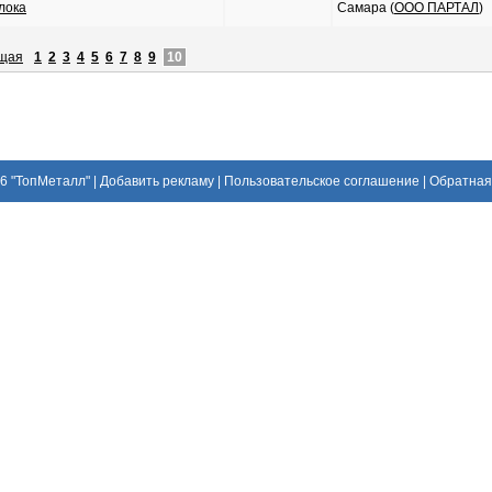
лока
Самара (
ООО ПАРТАЛ
)
щая
1
2
3
4
5
6
7
8
9
10
26
"ТопМеталл"
|
Добавить рекламу
|
Пользовательское соглашение
|
Обратная