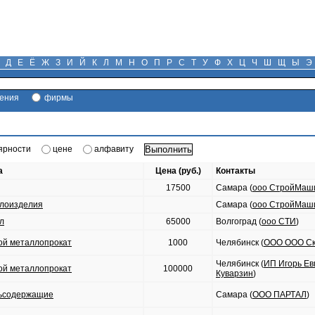
Д
Е
Ё
Ж
З
И
Й
К
Л
М
Н
О
П
Р
С
Т
У
Ф
Х
Ц
Ч
Ш
Щ
Ы
Э
ения
фирмы
ярности
цене
алфавиту
а
Цена (руб.)
Контакты
17500
Самара (
ооо СтройМаш
лоизделия
Самара (
ооо СтройМаш
л
65000
Волгоград (
ооо СТИ
)
ой металлопрокат
1000
Челябинск (
ООО ООО С
Челябинск (
ИП Игорь Ев
ой металлопрокат
100000
Куварзин
)
ьсодержащие
Самара (
ООО ПАРТАЛ
)