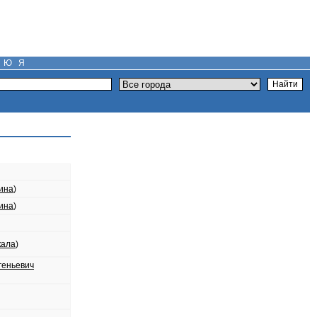
Ю
Я
ина
)
ина
)
кала
)
геньевич