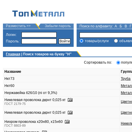
Разместить >>
Забыли пароль
Поиск по алфавиту:
А
Б
В
Г
Логин:
товары/услуги
объявл
Пароль:
Главная
| Поиск товаров на букву "
Н
"
Сортировать по:
попул
Название
Групп
Нкт73
Труба
Нкт60
Метал
Нержавейка б26/10 (ni от 9,3%)
Метал
Никелевая проволока дкрнт 0,025 кт
Цветн
ГОСТ 2179-75
Никелевая проволока дкрнт 0,025 кт
Цветн
Нихром проволока х20н80, х15н60
Никел
ГОСТ 8803-89