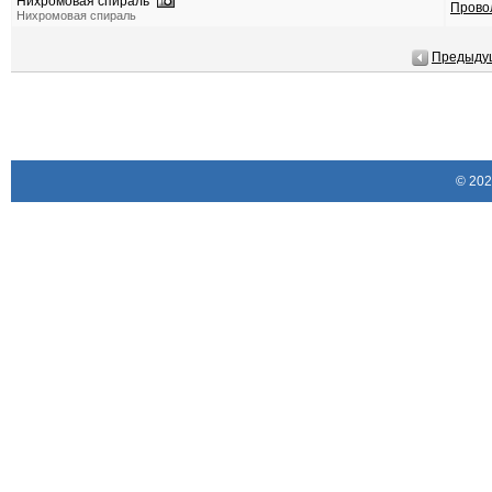
Нихромовая спираль
Прово
Нихромовая спираль
Предыду
© 20