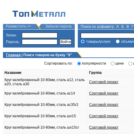
Разместить >>
Забыли пароль
Поиск по алфавиту:
А
Б
В
Г
Логин:
товары/услуги
объявл
Пароль:
Главная
| Поиск товаров на букву "
К
"
Сортировать по:
популярности
цене
Название
Группа
Круг калиброванный 10-80мм, сталь а12, сталь
Сортовой прокат
а20, сталь а30
Круг калиброванный 10-80мм, сталь ас14
Сортовой прокат
Круг калиброванный 10-80мм, сталь ас35г2
Сортовой прокат
Круг калиброванный 10-80мм, сталь шх15
Сортовой прокат
Круг калиброванный 10-80мм, сталь шх15сг
Сортовой прокат