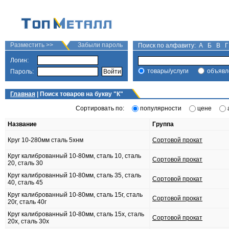
Разместить >>
Забыли пароль
Поиск по алфавиту:
А
Б
В
Г
Логин:
товары/услуги
объявл
Пароль:
Главная
| Поиск товаров на букву "
К
"
Сортировать по:
популярности
цене
Название
Группа
Круг 10-280мм сталь 5хнм
Сортовой прокат
Круг калиброванный 10-80мм, сталь 10, сталь
Сортовой прокат
20, сталь 30
Круг калиброванный 10-80мм, сталь 35, сталь
Сортовой прокат
40, сталь 45
Круг калиброванный 10-80мм, сталь 15г, сталь
Сортовой прокат
20г, сталь 40г
Круг калиброванный 10-80мм, сталь 15х, сталь
Сортовой прокат
20х, сталь 30х