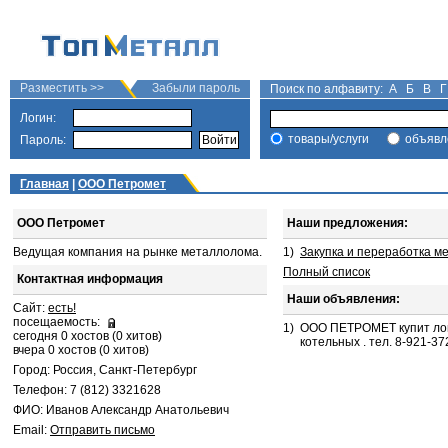
Разместить >>
Забыли пароль
Поиск по алфавиту:
А
Б
В
Г
Логин:
товары/услуги
объявл
Пароль:
Главная
|
ООО Петромет
ООО Петромет
Наши предложения:
Ведущая компания на рынке металлолома.
1)
Закупка и переработка м
Полный список
Контактная информация
Наши объявления:
Сайт:
есть!
посещаемость:
1)
ООО ПЕТРОМЕТ купит лом
сегодня 0 хостов (0 хитов)
котельных . тел. 8-921-37
вчера 0 хостов (0 хитов)
Город: Россия, Санкт-Петербург
Телефон: 7 (812) 3321628
ФИО: Иванов Александр Анатольевич
Email:
Отправить письмо