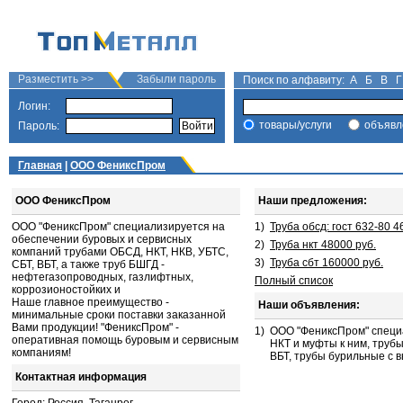
Разместить >>
Забыли пароль
Поиск по алфавиту:
А
Б
В
Г
Логин:
товары/услуги
объявл
Пароль:
Главная
|
ООО ФениксПром
ООО ФениксПром
Наши предложения:
ООО "ФениксПром" специализируется на
1)
Труба обсд: гост 632-80 4
обеспечении буровых и сервисных
2)
Труба нкт 48000 руб.
компаний трубами ОБСД, НКТ, НКВ, УБТС,
3)
Труба сбт 160000 руб.
СБТ, ВБТ, а также труб БШГД -
нефтегазопроводных, газлифтных,
Полный список
коррозионостойких и
Наше главное преимущество -
Наши объявления:
минимальные сроки поставки заказанной
Вами продукции! "ФениксПром" -
1)
ООО "ФениксПром" специа
оперативная помощь буровым и сервисным
НКТ и муфты к ним, тру
компаниям!
ВБТ, трубы бурильные с 
Контактная информация