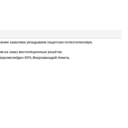
еланию заказчика укладываем защитную полиэтиленовую.
вим на заказ вентиляционные решётки.
,ферромолибден 60%,Феррованадий,Никель