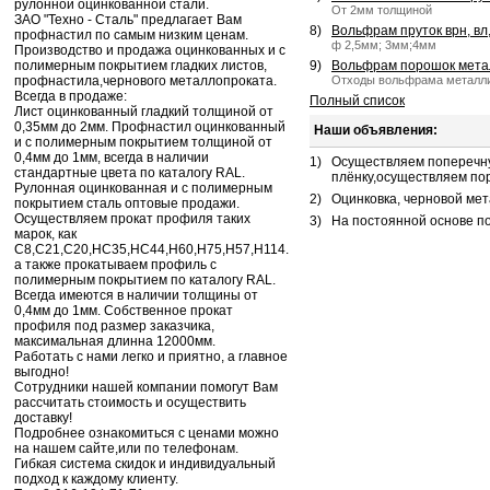
рулонной оцинкованной стали.
От 2мм толщиной
ЗАО "Техно - Сталь" предлагает Вам
8)
Вольфрам пруток врн, вл,
профнастил по самым низким ценам.
ф 2,5мм; 3мм;4мм
Производство и продажа оцинкованных и с
полимерным покрытием гладких листов,
9)
Вольфрам порошок метал
профнастила,чернового металлопроката.
Отходы вольфрама металли
Всегда в продаже:
Полный список
Лист оцинкованный гладкий толщиной от
0,35мм до 2мм. Профнастил оцинкованный
Наши объявления:
и с полимерным покрытием толщиной от
0,4мм до 1мм, всегда в наличии
1)
Осуществляем поперечную
стандартные цвета по каталогу RAL.
плёнку,осуществляем пор
Рулонная оцинкованная и с полимерным
2)
Оцинковка, черновой мет
покрытием сталь оптовые продажи.
Осуществляем прокат профиля таких
3)
На постоянной основе п
марок, как
С8,С21,С20,НС35,НС44,Н60,Н75,Н57,Н114.
а также прокатываем профиль с
полимерным покрытием по каталогу RAL.
Всегда имеются в наличии толщины от
0,4мм до 1мм. Собственное прокат
профиля под размер заказчика,
максимальная длинна 12000мм.
Работать с нами легко и приятно, а главное
выгодно!
Сотрудники нашей компании помогут Вам
рассчитать стоимость и осуществить
доставку!
Подробнее ознакомиться с ценами можно
на нашем сайте,или по телефонам.
Гибкая система скидок и индивидуальный
подход к каждому клиенту.