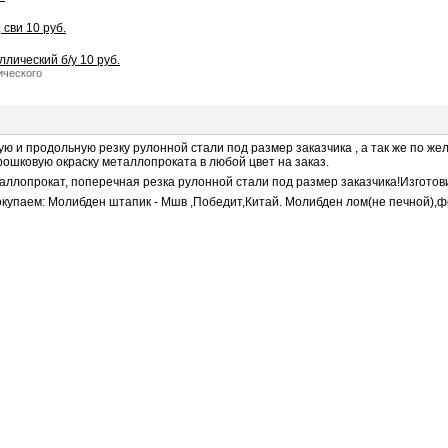
 сви 10 руб.
лический б/у 10 руб.
ческого
 и продольную резку рулонной стали под размер заказчика , а так же по ж
ошковую окраску металлопроката в любой цвет на заказ.
аллопрокат, поперечная резка рулонной стали под размер заказчика!Изгото
окупаем: Молибден штапик - Мшв ,Победит,Китай. Молибден лом(не печной)