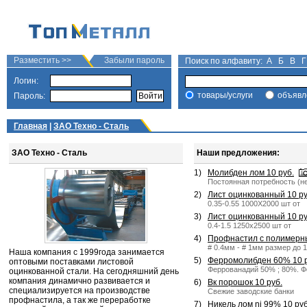
Разместить >>
Забыли пароль
Поиск по алфавиту:
А
Б
В
Г
Логин:
товары/услуги
объявл
Пароль:
Главная
|
ЗАО Техно - Сталь
ЗАО Техно - Сталь
Наши предложения:
1)
Молибден лом 10 руб.
Постоянная потребность (не
2)
Лист оцинкованный 10 ру
0.35-0.55 1000X2000 шт от
3)
Лист оцинкованный 10 ру
0.4-1.5 1250x2500 шт от
4)
Профнастил с полимерны
# 0.4мм - # 1мм размер до 
Наша компания с 1999года занимается
5)
Ферромолибден 60% 10 р
оптовыми поставками листовой
Феррованадий 50% ; 80%. Ф
оцинкованной стали. На сегодняшний день
компания динамично развивается и
6)
Вк порошок 10 руб.
специализируется на производстве
Свежие заводские банки
профнастила, а так же переработке
7)
Никель лом ni 99% 10 руб