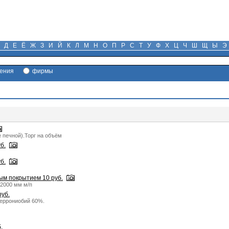
Д
Е
Ё
Ж
З
И
Й
К
Л
М
Н
О
П
Р
С
Т
У
Ф
Х
Ц
Ч
Ш
Щ
Ы
Э
ения
фирмы
 печной).Торг на объём
б.
б.
м покрытием 10 руб.
12000 мм м/п
уб.
еррониобий 60%.
.