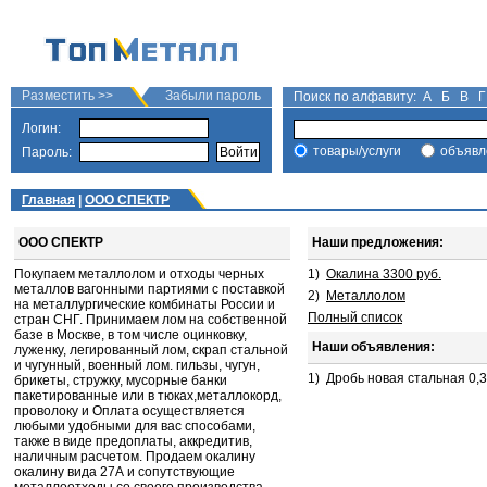
Разместить >>
Забыли пароль
Поиск по алфавиту:
А
Б
В
Г
Логин:
товары/услуги
объявл
Пароль:
Главная
|
ООО СПЕКТР
ООО СПЕКТР
Наши предложения:
Покупаем металлолом и отходы черных
1)
Окалина 3300 руб.
металлов вагонными партиями с поставкой
2)
Металлолом
на металлургические комбинаты России и
Полный список
стран СНГ. Принимаем лом на собственной
базе в Москве, в том числе оцинковку,
Наши объявления:
луженку, легированный лом, скрап стальной
и чугунный, военный лом. гильзы, чугун,
1)
Дробь новая стальная 0,36
брикеты, стружку, мусорные банки
пакетированные или в тюках,металлокорд,
проволоку и Оплата осуществляется
любыми удобными для вас способами,
также в виде предоплаты, аккредитив,
наличным расчетом. Продаем окалину
окалину вида 27А и сопутствующие