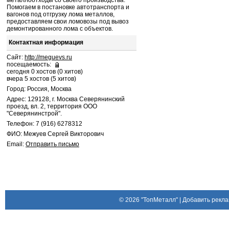
металлоотходы со своего производства.
Помогаем в постановке автотранспорта и
вагонов под отгрузку лома металлов,
предоставляем свои ломовозы под вывоз
демонтированного лома с объектов.
Контактная информация
Сайт:
http://meguevs.ru
посещаемость:
сегодня 0 хостов (0 хитов)
вчера 5 хостов (5 хитов)
Город: Россия, Москва
Адрес: 129128, г. Москва Северянинский
проезд, вл. 2, территория ООО
"Северянинстрой".
Телефон: 7 (916) 6278312
ФИО: Межуев Сергей Викторович
Email:
Отправить письмо
© 2026
"ТопМеталл"
|
Добавить рекла