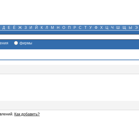
Д
Е
Ё
Ж
З
И
Й
К
Л
М
Н
О
П
Р
С
Т
У
Ф
Х
Ц
Ч
Ш
Щ
Ы
Э
ения
фирмы
влений.
Как добавить?