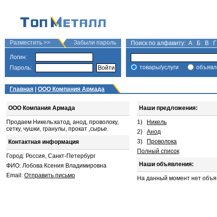
Разместить >>
Забыли пароль
Поиск по алфавиту:
А
Б
В
Г
Логин:
товары/услуги
объявл
Пароль:
Главная
|
ООО Компания Армада
ООО Компания Армада
Наши предложения:
Продаем Никель:катод, анод, проволоку,
1)
Никель
сетку, чушки, гранулы, прокат ,сырье.
2)
Анод
3)
Проволока
Контактная информация
Полный список
Город: Россия, Санкт-Петербург
Наши объявления:
ФИО: Лобова Ксения Владимировна
Email:
Отправить письмо
На данный момент нет объя