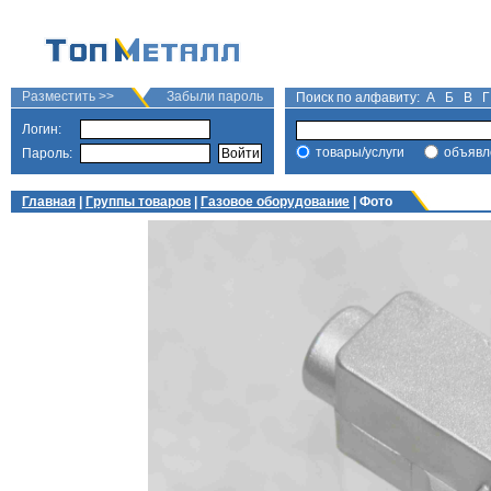
Разместить >>
Забыли пароль
Поиск по алфавиту:
А
Б
В
Г
Логин:
товары/услуги
объявл
Пароль:
Главная
|
Группы товаров
|
Газовое оборудование
| Фото