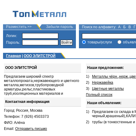
Разместить >>
Забыли пароль
Поиск по алфавиту:
А
Б
В
Г
Логин:
товары/услуги
объявл
Пароль:
Главная
|
ООО ЭЛИТСТРОЙ
ООО ЭЛИТСТРОЙ
Наши предложения:
Предлагаем широкий спектр
1)
Металлы чёрн.,нерж.,цве
металлопроката,нержавеющего и цветного
2)
Нержавейка
металла,метизов,трубопроводной
3)
Цветные металлы
арматуры,рельс,пластиковых
труб,изоляционных материалов и
Полный список
Контактная информация
Наши объявления:
Город: Россия, Москва
1)
Предлагаем со склада в
черный,крашеный),КАЛИБ
Телефон: 7 (926) 4503373
2)
трубы (в тонкостенные и
ФИО: Алёна
Email:
Отправить письмо