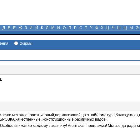
Д
Е
Ё
Ж
З
И
Й
К
Л
М
Н
О
П
Р
С
Т
У
Ф
Х
Ц
Ч
Ш
Щ
Ы
Э
ения
фирмы
т.
 Москве металлопрокат черный,нержавеющий,цветной(арматура,балка,уголок,
РОВКА,качественные, конструкционные различных видов),
 Особое внимание каждому заказчику! Агентская программа! Мы всегда рады с