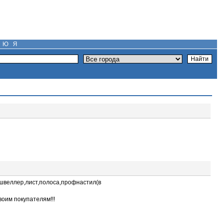
Ю
Я
швеллер,лист,полоса,профнастил(в
воим покупателям!!!