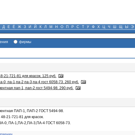
Д
Е
Ё
Ж
З
И
Й
К
Л
М
Н
О
П
Р
С
Т
У
Ф
Х
Ц
Ч
Ш
Щ
Ы
Э
ения
фирмы
8-21-721-81 для красок. 125 руб.
, па-1,па-2,па-3,па-4 гост 6058-73. 260 руб.
нтная пап-1, пап-2 гост 5494-98. 290 руб.
ентная ПАП-1, ПАП-2 ГОСТ 5494-98.
48-21-721-81 для красок.
-0, ПА-1,ПА-2,ПА-3,ПА-4 ГОСТ 6058-73.
игиенич