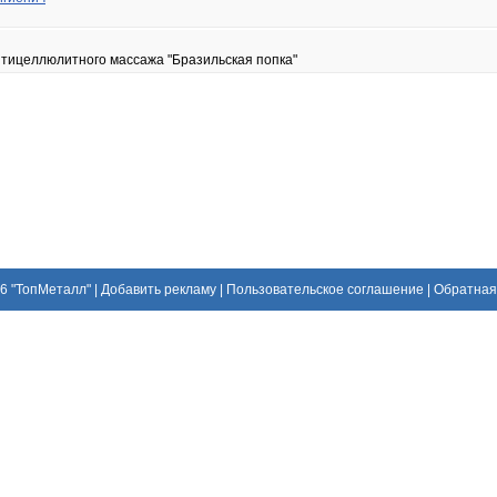
тицеллюлитного массажа "Бразильская попка"
26
"ТопМеталл"
|
Добавить рекламу
|
Пользовательское соглашение
|
Обратная