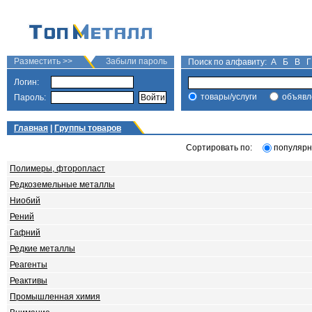
Разместить >>
Забыли пароль
Поиск по алфавиту:
А
Б
В
Г
Логин:
товары/услуги
объявл
Пароль:
Главная
|
Группы товаров
Сортировать по:
популярн
Полимеры, фторопласт
Редкоземельные металлы
Ниобий
Рений
Гафний
Редкие металлы
Реагенты
Реактивы
Промышленная химия