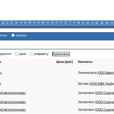
Д
Е
Ё
Ж
З
И
Й
К
Л
М
Н
О
П
Р
С
Т
У
Ф
Х
Ц
Ч
Ш
Щ
Ы
Э
ения
фирмы
ярности
цене
алфавиту
а
Цена (руб.)
Контакты
ы
Лениногорск (
ООО Квин
е
Москва (
ООО МВА Трейд
ой металлопрокат
Запорожье (
ООО Сеанд
ой металлопрокат
Запорожье (
ООО Сеанд
ой металлопрокат
Запорожье (
ООО Сеанд