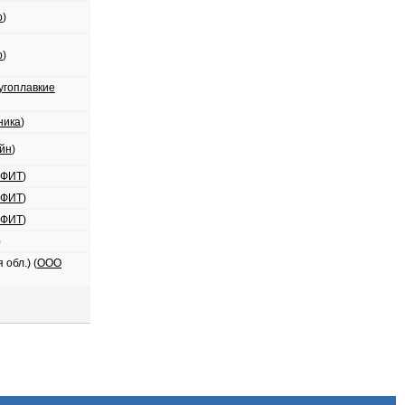
р
)
р
)
угоплавкие
ника
)
йн
)
ОФИТ
)
ОФИТ
)
ОФИТ
)
)
обл.) (
ООО