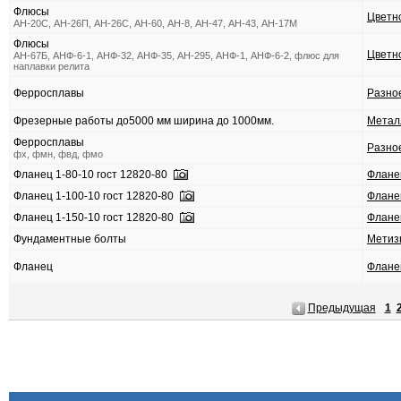
Флюсы
Цветн
АН-20С, АН-26П, АН-26С, АН-60, АН-8, АН-47, АН-43, АН-17М
Флюсы
Цветн
АН-67Б, АНФ-6-1, АНФ-32, АНФ-35, АН-295, АНФ-1, АНФ-6-2, флюс для
наплавки релита
Ферросплавы
Разно
Фрезерные работы до5000 мм ширина до 1000мм.
Метал
Ферросплавы
Разно
фх, фмн, фвд, фмо
Фланец 1-80-10 гост 12820-80
Флане
Фланец 1-100-10 гост 12820-80
Флане
Фланец 1-150-10 гост 12820-80
Флане
Фундаментные болты
Метиз
Фланец
Флане
Предыдущая
1