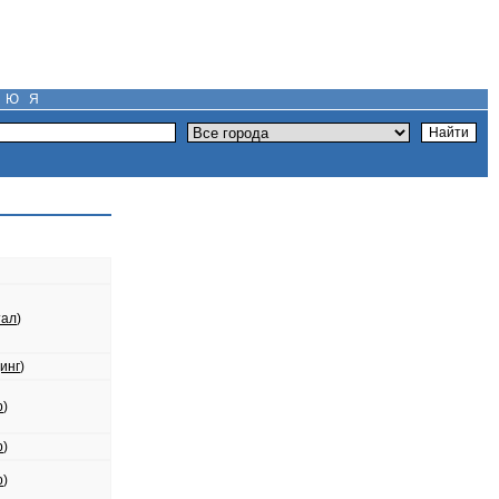
Ю
Я
тал
)
инг
)
р
)
р
)
р
)