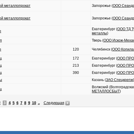
ой металлопрокат
Запорожье (
ООО Сеанд
ой металлопрокат
Запорожье (
ООО Сеанд
Екатеринбург (
ООО ТД Т
е
металлы
)
л
Тверь (
ООО Искож-Меха
е
120
Челябинск (
ООО Копила
ц
172
Екатеринбург (
ООО ПР
ц
213
Екатеринбург (
ООО ПР
ц
390
Екатеринбург (
ООО ПР
ы
Казань (
ЗАО Спецкрепж
Волжский (Волгоградская 
ц
МЕТАЛЛОСБЫТ
)
2
3
4
5
6
7
8
9
10
..
Следующая