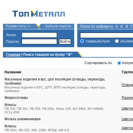
Разместить >>
Забыли пароль
Поиск по алфавиту:
А
Б
В
Г
Логин:
товары/услуги
объявл
Пароль:
Главная
| Поиск товаров на букву "
Ф
"
Сортировать по:
попул
Название
Групп
Фасонные изделия в вус, цпп изоляции (отводы, переходы,
тройники)
Отвод
Фасонные изделия в ВУС, ЦПП, ВПП изоляции (отводы, переходы,
тройники)
Ферросплавы
Разно
Флюсы
Цветн
ПВ 200, ПВ 201, ПВ 209, ПВ 209х, Флюс 100, АН-348А, АН-348АМ,
ОСЦ-45М
Фольга алюминиевая
Цветн
Флюсы
Цветн
ПВ 284х, ФК-320, 34А, 16ВК, ФТБф, АФ-4-А