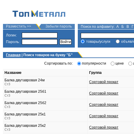
Разместить >>
Забыли пароль
Поиск по алфавиту:
А
Б
В
Г
Логин:
товары/услуги
объявл
Пароль:
Главная
| Поиск товаров на букву "
Б
"
Сортировать по:
популярности
цене
Название
Группа
Балка двутавровая 24м
Сортовой прокат
Ст3
Балка двутавровая 25б1
Сортовой прокат
Ст3
Балка двутавровая 25б2
Сортовой прокат
Ст3
Балка двутавровая 25к1
Сортовой прокат
Ст3
Балка двутавровая 25к2
Сортовой прокат
Ст3