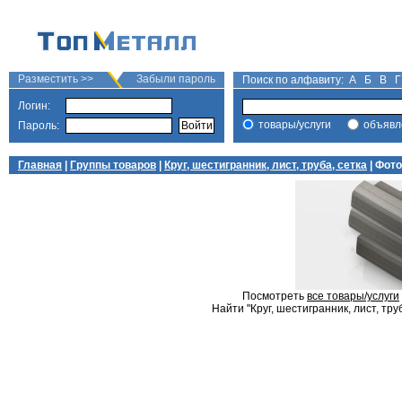
Разместить >>
Забыли пароль
Поиск по алфавиту:
А
Б
В
Г
Логин:
товары/услуги
объявл
Пароль:
Главная
|
Группы товаров
|
Круг, шестигранник, лист, труба, сетка
| Фото
Посмотреть
все товары/услуги
Найти "Круг, шестигранник, лист, труб