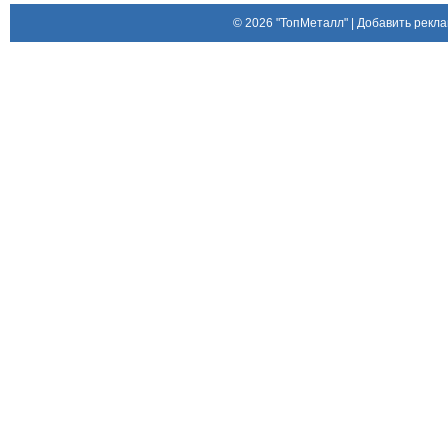
© 2026
"ТопМеталл"
|
Добавить рекла