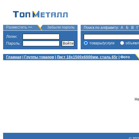
Разместить >>
Забыли пароль
Поиск по алфавиту:
А
Б
В
Г
Логин:
товары/услуги
объявл
Пароль:
Главная
|
Группы товаров
|
Лист 18х1500х6000мм, сталь 65г
| Фото
На
© 20