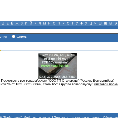
Д
Е
Ё
Ж
З
И
Й
К
Л
М
Н
О
П
Р
С
Т
У
Ф
Х
Ц
Ч
Ш
Щ
Ы
Э
ения
фирмы
Посмотреть
все товары/услуги
"
ООО ГП Стальмаш
" (Россия, Екатеринбург)
йти "Лист 18х1500х6000мм, сталь 65г" в группе товаров/услуг:
Листовой прока
26
"ТопМеталл"
|
Добавить рекламу
|
Пользовательское соглашение
|
Обратная