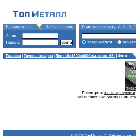
Разместить >>
Забыли пароль
Поиск по алфавиту:
А
Б
В
Г
Логин:
товары/услуги
объявл
Пароль:
Главная
|
Группы товаров
|
Лист 16х1500х6000мм, сталь 65г
| Фото
Посмотреть
все товары/услуги
Найти "Лист 16х1500х6000мм, стал
© 2026
"ТопМеталл"
|
Добавить рекла