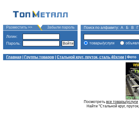
Разместить >>
Забыли пароль
Поиск по алфавиту:
А
Б
В
Г
Логин:
товары/услуги
объявл
Пароль:
Главная
|
Группы товаров
|
Стальной круг, пруток, сталь 40хгнм
| Фото
Посмотреть
все товары/услуги
Найти "Стальной круг, пруток,