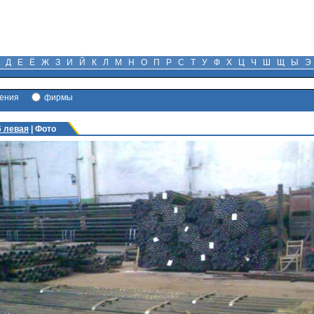
Д
Е
Ё
Ж
З
И
Й
К
Л
М
Н
О
П
Р
С
Т
У
Ф
Х
Ц
Ч
Ш
Щ
Ы
Э
ения
фирмы
6 левая
| Фото