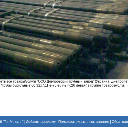
реть
все товары/услуги
"
ООО Днепровский трубный завод
" (Украина, Днепропе
"Трубы бурильные 60.32х7.11 e-75 eu r-2 nc26 левая" в группе товаров/услуг:
Т
26
"ТопМеталл"
|
Добавить рекламу
|
Пользовательское соглашение
|
Обратная