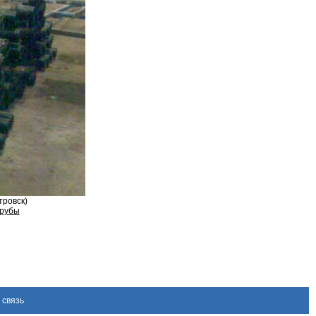
тровск)
рубы
 связь