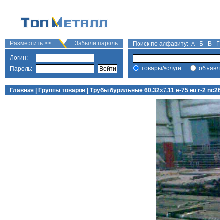
Разместить >>
Забыли пароль
Поиск по алфавиту:
А
Б
В
Г
Логин:
товары/услуги
объявл
Пароль:
Главная
|
Группы товаров
|
Трубы бурильные 60.32х7.11 e-75 eu r-2 nc2