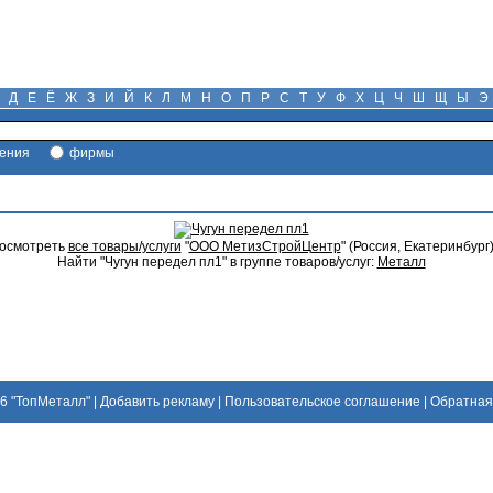
Д
Е
Ё
Ж
З
И
Й
К
Л
М
Н
О
П
Р
С
Т
У
Ф
Х
Ц
Ч
Ш
Щ
Ы
Э
ения
фирмы
осмотреть
все товары/услуги
"
ООО МетизСтройЦентр
" (Россия, Екатеринбург
Найти "Чугун передел пл1" в группе товаров/услуг:
Металл
26
"ТопМеталл"
|
Добавить рекламу
|
Пользовательское соглашение
|
Обратная