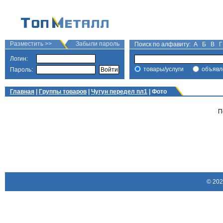
Разместить >>
Забыли пароль
Поиск по алфавиту:
А
Б
В
Г
Логин:
товары/услуги
объявл
Пароль:
Главная
|
Группы товаров
|
Чугун передел пл1
| Фото
П
© 20