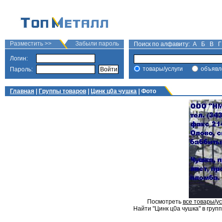
Разместить >>
Забыли пароль
Поиск по алфавиту:
А
Б
В
Г
Логин:
товары/услуги
объявл
Пароль:
Главная
|
Группы товаров
|
Цинк ц0а чушка
| Фото
Посмотреть
все товары/ус
Найти "Цинк ц0а чушка" в групп