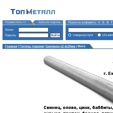
Разместить >>
Забыли пароль
Поиск по алфавиту:
А
Б
В
Г
Логин:
товары/услуги
объявл
Пароль:
Главная
|
Группы товаров
|
Цилиндр о2 ф28мм
| Фото