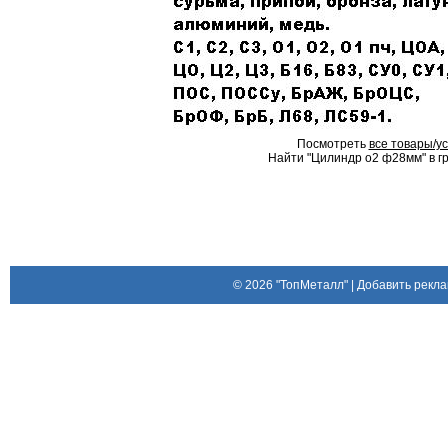
Посмотреть
все товары/ус
Найти "Цилиндр о2 ф28мм" в гр
© 2026
"ТопМеталл"
|
Добавить рекла