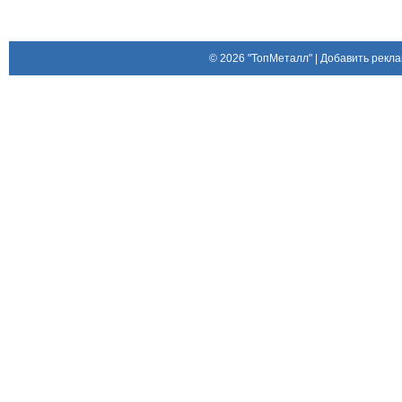
© 2026
"ТопМеталл"
|
Добавить рекла