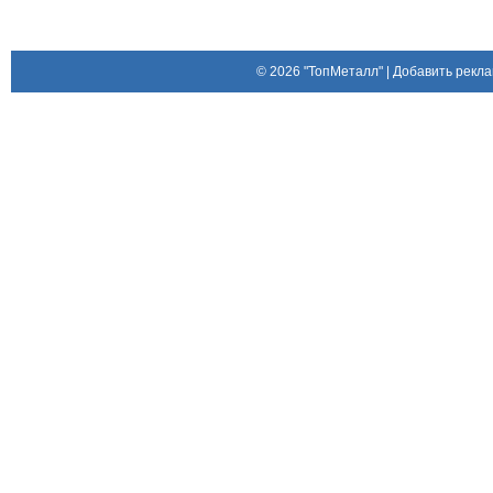
© 2026
"ТопМеталл"
|
Добавить рекла