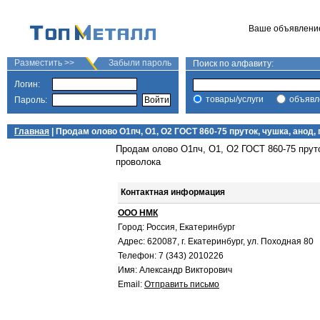
Ваше объявлени
Разместить >>
Забыли пароль
Поиск по алфавиту:
Логин:
товары/услуги
объявл
Пароль:
Главная
| Продам олово О1пч, О1, О2 ГОСТ 860-75 пруток, чушка, анод,
Продам олово О1пч, О1, О2 ГОСТ 860-75 пруто
проволока
Контактная информация
ООО НМК
Город: Россия, Екатеринбург
Адрес: 620087, г. Екатеринбург, ул. Походная 80
Телефон: 7 (343) 2010226
Имя: Александр Викторович
Email:
Отправить письмо